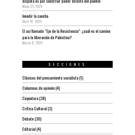
disputa es por construir poder directo del pueblo
Mayo 21, 2025
Invadir la cancha
Abril 18, 2025
El así llamado “Eje de la Resistencia”: ¿cuál es el camino
para la liberación de Palestina?
Marzo 8, 2025
SECCIONES
Clásicos del pensamiento socialista
(1)
Columnas de opinión
(4)
Coyuntura
(38)
Crítica Cultural
(3)
Debate
(30)
Editorial
(4)