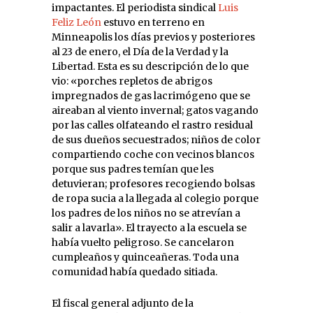
impactantes. El periodista sindical
Luis
Feliz León
estuvo en terreno en
Minneapolis los días previos y posteriores
al 23 de enero, el Día de la Verdad y la
Libertad. Esta es su descripción de lo que
vio: «porches repletos de abrigos
impregnados de gas lacrimógeno que se
aireaban al viento invernal; gatos vagando
por las calles olfateando el rastro residual
de sus dueños secuestrados; niños de color
compartiendo coche con vecinos blancos
porque sus padres temían que les
detuvieran; profesores recogiendo bolsas
de ropa sucia a la llegada al colegio porque
los padres de los niños no se atrevían a
salir a lavarla». El trayecto a la escuela se
había vuelto peligroso. Se cancelaron
cumpleaños y quinceañeras. Toda una
comunidad había quedado sitiada.
El fiscal general adjunto de la