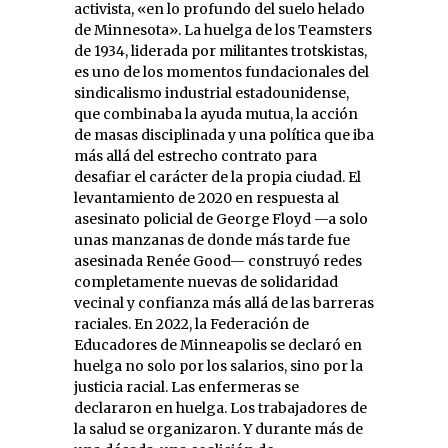
activista, «en lo profundo del suelo helado
de Minnesota». La huelga de los Teamsters
de 1934, liderada por militantes trotskistas,
es uno de los momentos fundacionales del
sindicalismo industrial estadounidense,
que combinaba la ayuda mutua, la acción
de masas disciplinada y una política que iba
más allá del estrecho contrato para
desafiar el carácter de la propia ciudad. El
levantamiento de 2020 en respuesta al
asesinato policial de George Floyd —a solo
unas manzanas de donde más tarde fue
asesinada Renée Good— construyó redes
completamente nuevas de solidaridad
vecinal y confianza más allá de las barreras
raciales. En 2022, la Federación de
Educadores de Minneapolis se declaró en
huelga no solo por los salarios, sino por la
justicia racial. Las enfermeras se
declararon en huelga. Los trabajadores de
la salud se organizaron. Y durante más de