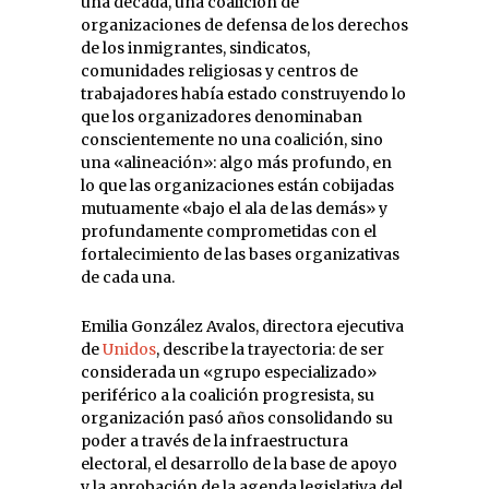
una década, una coalición de
organizaciones de defensa de los derechos
de los inmigrantes, sindicatos,
comunidades religiosas y centros de
trabajadores había estado construyendo lo
que los organizadores denominaban
conscientemente no una coalición, sino
una «alineación»: algo más profundo, en
lo que las organizaciones están cobijadas
mutuamente «bajo el ala de las demás» y
profundamente comprometidas con el
fortalecimiento de las bases organizativas
de cada una.
Emilia González Avalos, directora ejecutiva
de
Unidos
, describe la trayectoria: de ser
considerada un «grupo especializado»
periférico a la coalición progresista, su
organización pasó años consolidando su
poder a través de la infraestructura
electoral, el desarrollo de la base de apoyo
y la aprobación de la agenda legislativa del